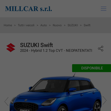
HOME
Home
>
Tutti i veicoli
>
Auto
>
Nuovo
>
SUZUKI
>
Swift
LISTA VEICOLI
SUZUKI Swift
2024 - Hybrid 1.2 Top CVT - NEOPATENTATI
ACQUISTIAMO USATO
MONDO SUZUKI
DISPONIBILE
MONDI MITSUBISHI
ASSISTENZA
CHI SIAMO