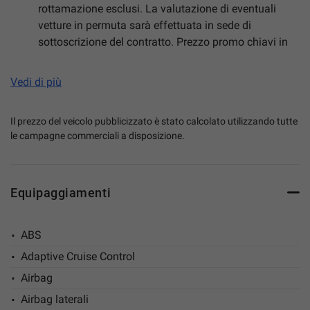
rottamazione esclusi. La valutazione di eventuali
vetture in permuta sarà effettuata in sede di
sottoscrizione del contratto. Prezzo promo chiavi in
mano calcolato con: incentivo Suzuki € 4.500,00 con
permuta o rottamazione. L’offerta è valida per tutti i
Vedi di più
contratti stipulati nel corso del mese di riferimento.
Disponibile in diverse colorazioni. Contattaci per
Il prezzo del veicolo pubblicizzato è stato calcolato utilizzando tutte
verificare la disponibilità.
le campagne commerciali a disposizione.
Equipaggiamenti
Le informazioni fornite sono il più accurate possibile,
tuttavia potrebbero contenere delle imprecisioni
ABS
involontarie. Pertanto la descrizione degli optional della
Adaptive Cruise Control
vettura non ha valore contrattuale ma solo informativo. I
Airbag
prezzi visualizzati sul sito web di Millcar s.r.l. non sono
Airbag laterali
esenti dalla possibilità di errori, anche se sono soggetti a