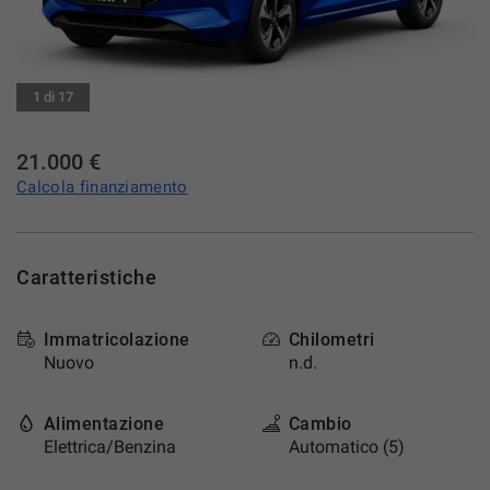
DICONO DI NOI
1 di 17
NEWS
21.000 €
CONTATTI
Calcola finanziamento
AREA COMMERCIANTI
Caratteristiche
Immatricolazione
Chilometri
Nuovo
n.d.
Alimentazione
Cambio
Elettrica/Benzina
Automatico (5)