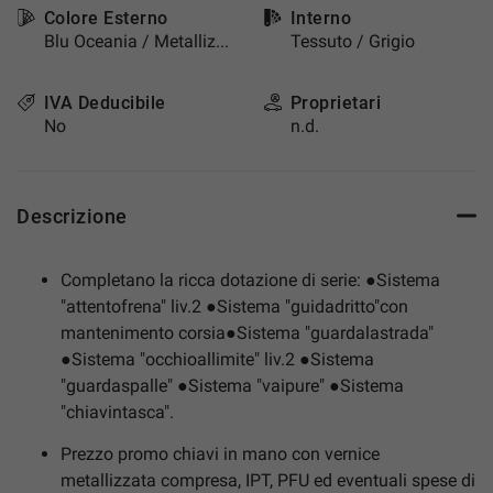
Colore Esterno
Interno
Blu Oceania / Metallizzato
Tessuto / Grigio
IVA Deducibile
Proprietari
No
n.d.
Descrizione
Completano la ricca dotazione di serie: ●Sistema
"attentofrena" liv.2 ●Sistema "guidadritto"con
mantenimento corsia●Sistema "guardalastrada"
●Sistema "occhioallimite" liv.2 ●Sistema
"guardaspalle" ●Sistema "vaipure" ●Sistema
"chiavintasca".
Prezzo promo chiavi in mano con vernice
metallizzata compresa, IPT, PFU ed eventuali spese di