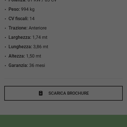
Controllo elettronico della corsia
Controllo trazione
Peso:
994 kg
Cruise Control
CV fiscali:
14
ESP
Trazione:
Anteriore
Fari full-LED
Larghezza:
1,74 mt
Fari LED
Lunghezza:
3,86 mt
Fendinebbia
Altezza:
1,50 mt
Frenata d'emergenza assistita
Garanzia:
36 mesi
Hill holder
Immobilizzatore elettronico
Isofix
SCARICA BROCHURE
Limitatore di velocità
Luci diurne
Luci diurne LED
Monitoraggio pressione pneumatici