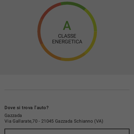
Start/Stop Automatico
Telecamera per parcheggio assistito
Touch screen
A
USB
CLASSE
Vetri oscurati
ENERGETICA
Vivavoce
Volante in pelle
Volante multifunzione
Dove si trova l'auto?
Gazzada
Via Gallarate,70 - 21045 Gazzada Schianno (VA)