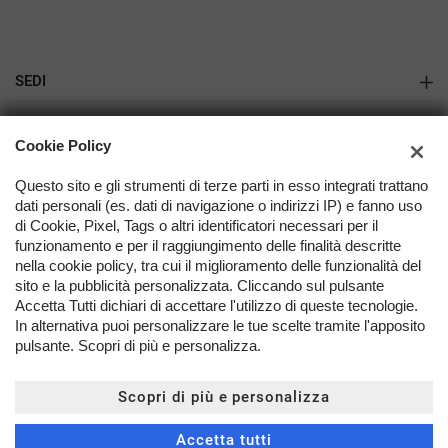
SEDI
Gazzada
AZIENDA
Cookie Policy
Varese
Azienda
Questo sito e gli strumenti di terze parti in esso integrati trattano
dati personali (es. dati di navigazione o indirizzi IP) e fanno uso
Contatti
di Cookie, Pixel, Tags o altri identificatori necessari per il
funzionamento e per il raggiungimento delle finalità descritte
nella cookie policy, tra cui il miglioramento delle funzionalità del
TORNA IN CIMA
sito e la pubblicità personalizzata. Cliccando sul pulsante
Accetta Tutti dichiari di accettare l'utilizzo di queste tecnologie.
In alternativa puoi personalizzare le tue scelte tramite l'apposito
Copyright © 2026 Millcar Srl - P.IVA 01212400129 -
Leggi
pulsante. Scopri di più e personalizza.
l'informativa sulla privacy
-
Cookie Policy
Sito creato da:
Scopri di più e personalizza
Accetta tutti