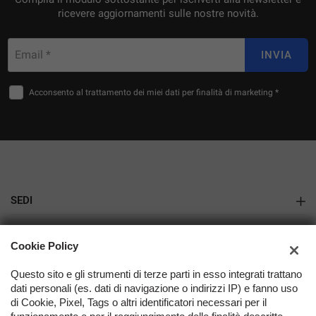
ricevere aggiornamenti sulle nostre novità.
Email *
INVIA
Acconsento al trattamento dei miei dati per finalità di marketing *
SEDI
Gazzada
AZIENDA
Cookie Policy
Varese
Azienda
Questo sito e gli strumenti di terze parti in esso integrati trattano
dati personali (es. dati di navigazione o indirizzi IP) e fanno uso
Contatti
di Cookie, Pixel, Tags o altri identificatori necessari per il