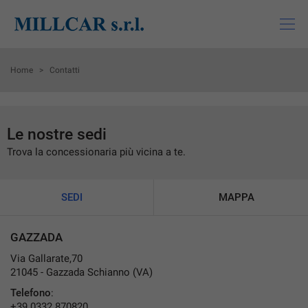
HOME
Home
>
Contatti
LISTA VEICOLI
Le nostre sedi
ACQUISTIAMO USATO
Trova la concessionaria più vicina a te.
MONDO SUZUKI
SEDI
MAPPA
MONDI MITSUBISHI
GAZZADA
ASSISTENZA
Via Gallarate,70
21045 - Gazzada Schianno (VA)
Telefono
:
CHI SIAMO
+39 0332 870820