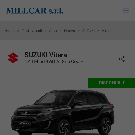
HOME
Home
>
Tutti i veicoli
>
Auto
>
Nuovo
>
SUZUKI
>
Vitara
LISTA VEICOLI
SUZUKI Vitara
1.4 Hybrid 4WD AllGrip Cool+
ACQUISTIAMO USATO
MONDO SUZUKI
DISPONIBILE
MONDI MITSUBISHI
ASSISTENZA
CHI SIAMO