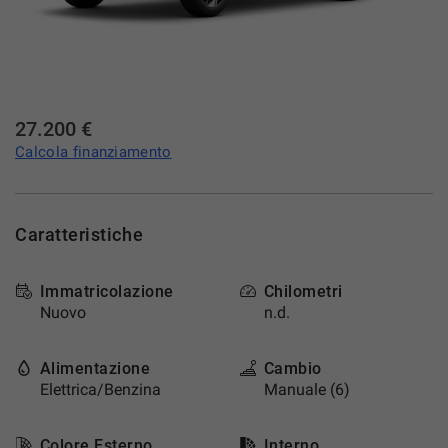
DICONO DI NOI
NEWS
27.200 €
CONTATTI
Calcola finanziamento
AREA COMMERCIANTI
Caratteristiche
Immatricolazione
Chilometri
Nuovo
n.d.
Alimentazione
Cambio
Elettrica/Benzina
Manuale (6)
Colore Esterno
Interno