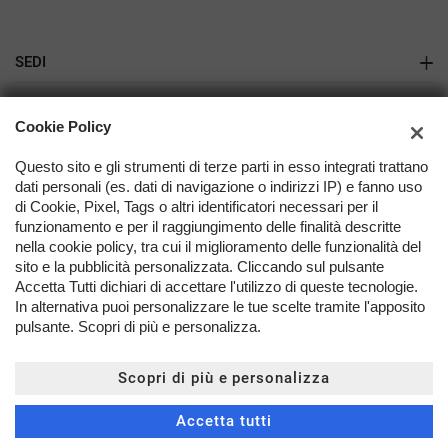
SEDI
Gazzada
AZIENDA
Cookie Policy
Varese
Azienda
Questo sito e gli strumenti di terze parti in esso integrati trattano
dati personali (es. dati di navigazione o indirizzi IP) e fanno uso
Contatti
di Cookie, Pixel, Tags o altri identificatori necessari per il
funzionamento e per il raggiungimento delle finalità descritte
nella cookie policy, tra cui il miglioramento delle funzionalità del
TORNA IN CIMA
sito e la pubblicità personalizzata. Cliccando sul pulsante
Accetta Tutti dichiari di accettare l'utilizzo di queste tecnologie.
In alternativa puoi personalizzare le tue scelte tramite l'apposito
Copyright © 2026 Millcar Srl - P.IVA 01212400129 -
Leggi
pulsante. Scopri di più e personalizza.
l'informativa sulla privacy
-
Cookie Policy
Sito creato da:
Scopri di più e personalizza
Accetta tutti
PREVENTIVO