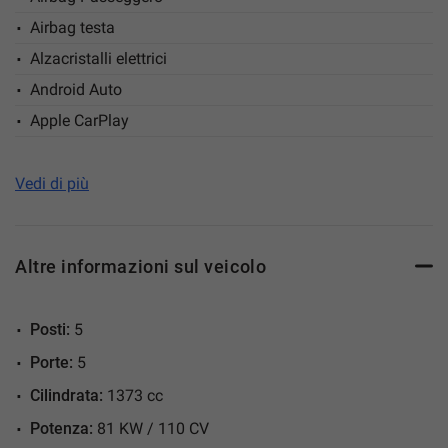
pubblicazione e dalla durata delle offerte. Millcar s.r.l. si
Airbag testa
impegna a aggiornare prontamente tutte le informazioni
Alzacristalli elettrici
visualizzate e non sarà ritenuto responsabile di eventuali
Android Auto
errori.
Apple CarPlay
Autoradio
Bluetooth
Vedi di più
Bracciolo
Cerchi in lega
Altre informazioni sul veicolo
Chiusura centralizzata senza chiave
Climatizzatore
Posti:
5
Controllo automatico clima
Porte:
5
Controllo elettronico della corsia
Cilindrata:
1373 cc
Controllo trazione
Potenza:
81 KW / 110 CV
Controllo vocale