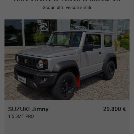
Scopri altri veicoli simili
SUZUKI Jimny
€
29.800 €
1.5 5MT PRO