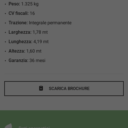
Cruise Control
Peso:
1.325 kg
ESP
CV fiscali:
16
Fari full-LED
Trazione:
Integrale permanente
Fari LED
Larghezza:
1,78 mt
Fendinebbia
Lunghezza:
4,19 mt
Frenata d'emergenza assistita
Altezza:
1,60 mt
Immobilizzatore elettronico
Garanzia:
36 mesi
Isofix
Limitatore di velocità
Luci diurne
SCARICA BROCHURE
Luci diurne LED
Monitoraggio pressione pneumatici
Riconoscimento dei segnali stradali
Schermo multifunzione interamente digitale
Sedile posteriore sdoppiato