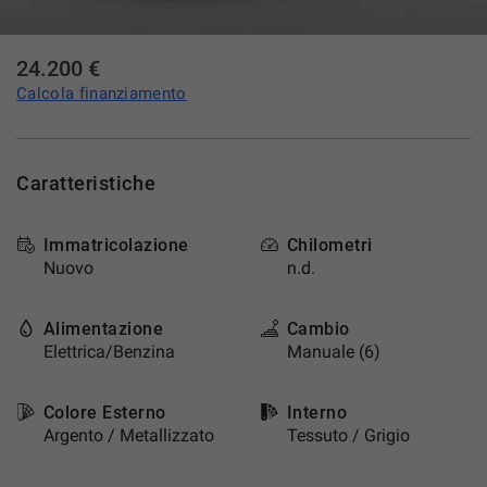
DICONO DI NOI
24.200 €
Calcola finanziamento
NEWS
CONTATTI
Caratteristiche
AREA COMMERCIANTI
Immatricolazione
Chilometri
Nuovo
n.d.
Alimentazione
Cambio
Elettrica/Benzina
Manuale (6)
Colore Esterno
Interno
Argento / Metallizzato
Tessuto / Grigio