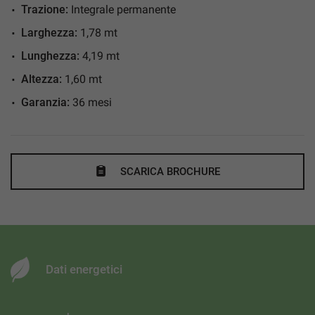
Fari full-LED
Trazione:
Integrale permanente
Fendinebbia
Larghezza:
1,78 mt
Frenata d'emergenza assistita
Lunghezza:
4,19 mt
Hill holder
Altezza:
1,60 mt
Immobilizzatore elettronico
Garanzia:
36 mesi
Isofix
Limitatore di velocità
Luci diurne
SCARICA BROCHURE
Luci diurne LED
Monitoraggio pressione pneumatici
Riconoscimento dei segnali stradali
Schermo multifunzione interamente digitale
Sedile posteriore sdoppiato
Dati energetici
Sedili riscaldati
Sensore di luce