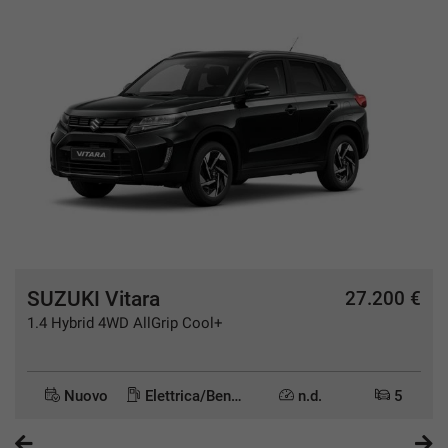
SUZUKI Vitara
€
27.200 €
1.4 Hybrid 4WD AllGrip Cool+
Nuovo
Elettrica/Benzina
n.d.
5