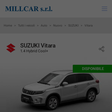
HOME
Home
>
Tutti i veicoli
>
Auto
>
Nuovo
>
SUZUKI
>
Vitara
LISTA VEICOLI
SUZUKI Vitara
1.4 Hybrid Cool+
ACQUISTIAMO USATO
MONDO SUZUKI
DISPONIBILE
MONDI MITSUBISHI
ASSISTENZA
CHI SIAMO