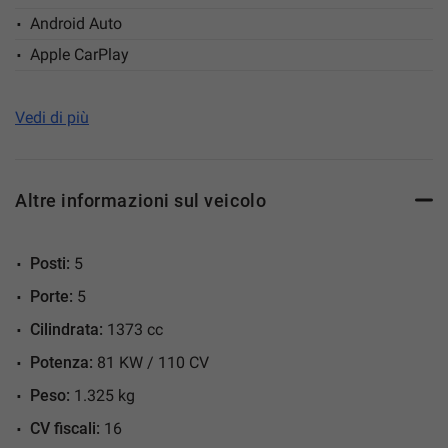
Android Auto
Apple CarPlay
Autoradio
Bluetooth
Vedi di più
Bracciolo
Cerchi in lega
Altre informazioni sul veicolo
Chiusura centralizzata
Chiusura centralizzata senza chiave
Posti:
5
Climatizzatore
Porte:
5
Controllo automatico clima
Cilindrata:
1373 cc
Controllo elettronico della corsia
Potenza:
81 KW / 110 CV
Controllo vocale
Cruise Control
Peso:
1.325 kg
ESP
CV fiscali:
16