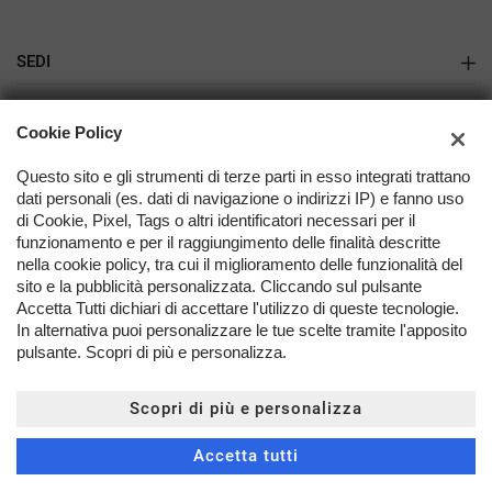
SEDI
Gazzada
AZIENDA
Cookie Policy
Varese
Azienda
Questo sito e gli strumenti di terze parti in esso integrati trattano
dati personali (es. dati di navigazione o indirizzi IP) e fanno uso
Contatti
di Cookie, Pixel, Tags o altri identificatori necessari per il
funzionamento e per il raggiungimento delle finalità descritte
nella cookie policy, tra cui il miglioramento delle funzionalità del
TORNA IN CIMA
sito e la pubblicità personalizzata. Cliccando sul pulsante
Accetta Tutti dichiari di accettare l'utilizzo di queste tecnologie.
In alternativa puoi personalizzare le tue scelte tramite l'apposito
Copyright © 2026 Millcar Srl - P.IVA 01212400129 -
Leggi
pulsante. Scopri di più e personalizza.
l'informativa sulla privacy
-
Cookie Policy
Sito creato da:
Scopri di più e personalizza
Accetta tutti
CONTATTACI