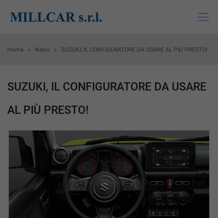
HOME
Home
>
News
>
SUZUKI, IL CONFIGURATORE DA USARE AL PIÙ PRESTO!
LISTA VEICOLI
SUZUKI, IL CONFIGURATORE DA USARE
ACQUISTIAMO USATO
AL PIÙ PRESTO!
MONDO SUZUKI
MONDI MITSUBISHI
ASSISTENZA
CHI SIAMO